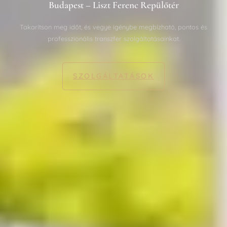
Budapest – Liszt Ferenc Repülőtér
Takarítson meg időt, és vegye igénybe megbízható, pontos és
professzionális transzfer szolgáltatásainkat.
SZOLGÁLTATÁSOK